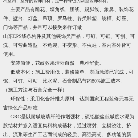
种室内、室外的装饰用材，是一种绿色的新型装饰材料。
主要产品有雕花、墙角线、腰线、踢脚线、象鼻、装饰花
件、壁台、灯盘、吊顶、罗马柱、各类雕塑、镜框、灯座、
门饰等产品，并且可以接受来样订做
山东EPS线条构件及其他装饰类产品，可钉、可锯、可刨、可
洗、可弯曲造型，不龟裂、不变形、不虫蛀，室内室外皆可
使用。
安装简便，花纹效果清晰自然，典雅华贵。
低成本化：施工费用低，装修简单。表面涂装已完成，可
锯、可钉、可粘，比水泥、石膏制品节约80%施工成本。
（施工方法与石膏完全一样）
环保性：采用化合纤维为原料，达到国家工程装修无毒无
害绿色产品标准
GRC是以耐碱玻璃纤维作增强材，硫铝酸盐低碱度水泥为
胶结材并掺入适宜集料构成基材，通过喷射、立模浇注、挤
出、流浆等生产工艺而制成的轻质、高强高韧、多功能的新