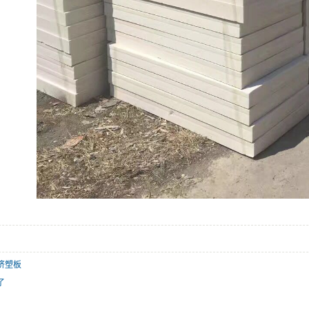
挤塑板
了