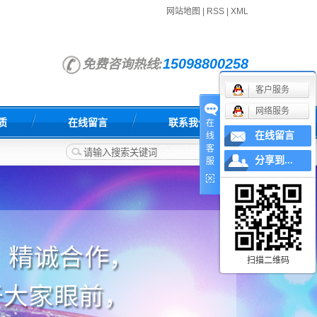
网站地图
|
RSS
|
XML
15098800258
免费咨询热线:
客户服务
网络服务
质
在线留言
联系我们
在
在线留言
线
客
分享到...
服
扫描二维码