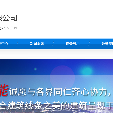
品中心
新闻资讯
设备展示
荣誉资
PS线条
朝美动态
设备展示
S线条构件
行业动态
厂房厂貌
聚苯板
常见问题解答
石墨板
挤塑板
筑一体板
砂浆